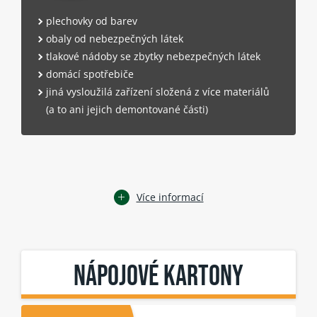
plechovky od barev
obaly od nebezpečných látek
tlakové nádoby se zbytky nebezpečných látek
domácí spotřebiče
jiná vysloužilá zařízení složená z více materiálů
(a to ani jejich demontované části)
Více informací
NÁPOJOVÉ KARTONY