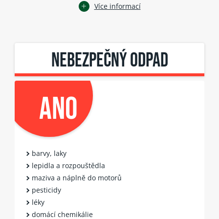
Více informací
NEBEZPEČNÝ ODPAD
ANO
barvy, laky
lepidla a rozpouštědla
maziva a náplně do motorů
pesticidy
léky
domácí chemikálie