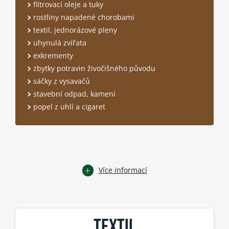
filtrovací oleje a tuky
rostliny napadené chorobami
textil, jednorázové pleny
uhynulá zvířata
exkrementy
zbytky potravin živočišného původu
sáčky z vysavačů
stavební odpad, kamení
popel z uhlí a cigaret
Více informací
TEXTIL