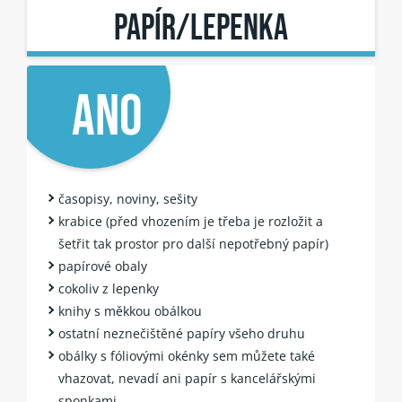
Kovy
PAPÍR/LEPENKA
Nápojové kartony
Textil
Jedlé oleje a tuky
ANO
Nebezpečný odpad
Elektroodpad
Objemný odpad
časopisy, noviny, sešity
Bioodpad
krabice (před vhozením je třeba je rozložit a
šetřit tak prostor pro další nepotřebný papír)
papírové obaly
cokoliv z lepenky
knihy s měkkou obálkou
ostatní neznečištěné papíry všeho druhu
obálky s fóliovými okénky sem můžete také
vhazovat, nevadí ani papír s kancelářskými
sponkami