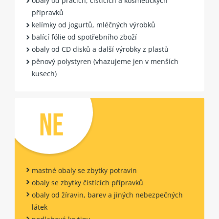
obaly od pracích, čistících a kosmetických
přípravků
kelímky od jogurtů, mléčných výrobků
balící fólie od spotřebního zboží
obaly od CD disků a další výrobky z plastů
pěnový polystyren (vhazujeme jen v menších
kusech)
NE
mastné obaly se zbytky potravin
obaly se zbytky čistících přípravků
obaly od žíravin, barev a jiných nebezpečných
látek