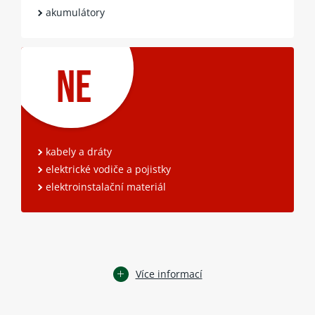
akumulátory
NE
kabely a dráty
elektrické vodiče a pojistky
elektroinstalační materiál
Více informací