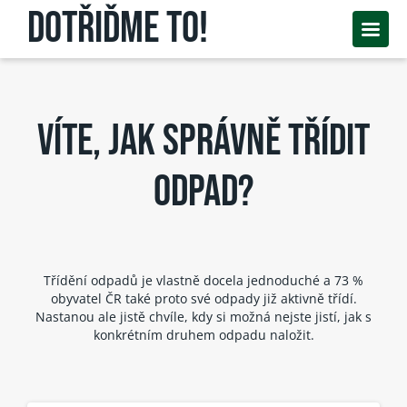
DOTŘIĎME TO!
ROZBOR ODPADU
VÍTE, JAK SPRÁVNĚ TŘÍDIT
CO S ODPADY
JAK TO FUNGUJE V JESENÍKU
ODPAD?
DESATERO SPRÁVNÉHO TŘIDIČE
UŽITEČNÉ ODKAZY
KONTAKT
Třídění odpadů je vlastně docela jednoduché a 73 %
obyvatel ČR také proto své odpady již aktivně třídí.
Nastanou ale jistě chvíle, kdy si možná nejste jistí, jak s
Papír/lepenka
konkrétním druhem odpadu naložit.
Plast
Sklo