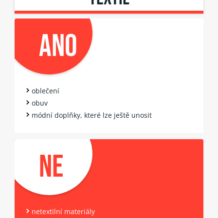
ANO
oblečení
obuv
módní doplňky, které lze ještě unosit
NE
netextilní materiály