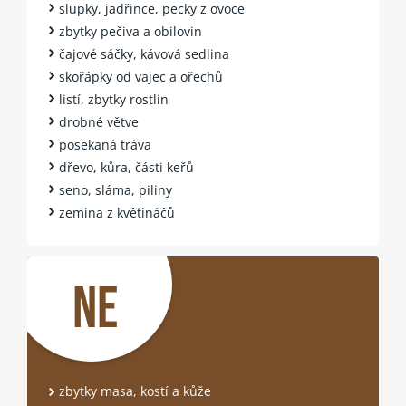
slupky, jadřince, pecky z ovoce
zbytky pečiva a obilovin
čajové sáčky, kávová sedlina
skořápky od vajec a ořechů
listí, zbytky rostlin
drobné větve
posekaná tráva
dřevo, kůra, části keřů
seno, sláma, piliny
zemina z květináčů
NE
zbytky masa, kostí a kůže