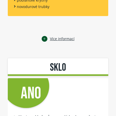
podlahové krytiny
novodurové trubky
Více informací
SKLO
ANO