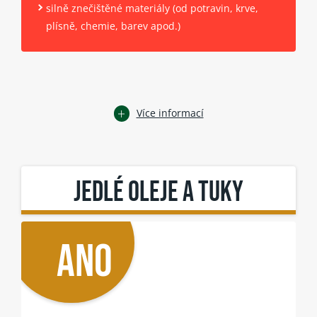
silně znečištěné materiály (od potravin, krve,
plísně, chemie, barev apod.)
Více informací
JEDLÉ OLEJE A TUKY
ANO