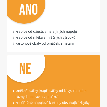
ANO
krabice od džusů, vína a jiných nápojů
krabice od mléka a mléčných výrobků
kartonové obaly od omáček, smetany
NE
„měkké“ sáčky (např. sáčky od kávy, chipsů a
různých potravin v prášku)
znečištěné nápojové kartony obsahující zbytky