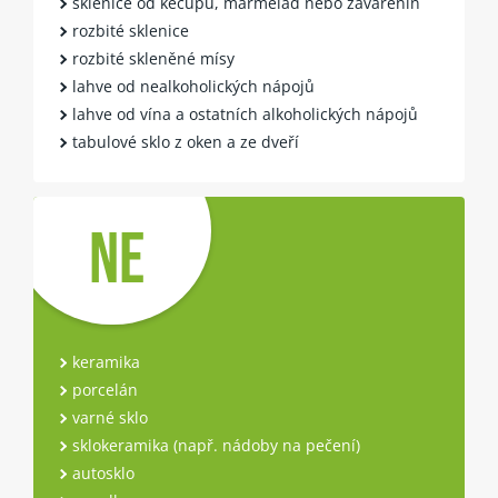
sklenice od kečupů, marmelád nebo zavařenin
rozbité sklenice
rozbité skleněné mísy
lahve od nealkoholických nápojů
lahve od vína a ostatních alkoholických nápojů
tabulové sklo z oken a ze dveří
NE
keramika
porcelán
varné sklo
sklokeramika (např. nádoby na pečení)
autosklo