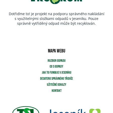
Dotřiďme to! je projekt na podporu správného nakládání
s využitelnými složkami odpadů v Jeseníku. Pouze
správně vytříděný odpad může být recyklován.
MAPA WEBU
ROZBOR ODPADU
CO S ODPADY
JAK TO FUNGUJE V JESENÍKU
DESATERO SPRÁVNÉHO TŘIDIČE
UŽITEČNÉ ODKAZY
KONTAKT