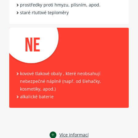
prostředky proti hmyzu, plísním, apod.
staré rtuťové teploměry
NE
kovové tlakové obaly , které neobsahují
nebezpečné náplně
(např. od šlehačky,
kosmetiky, apod.)
alkalické baterie
Více informací