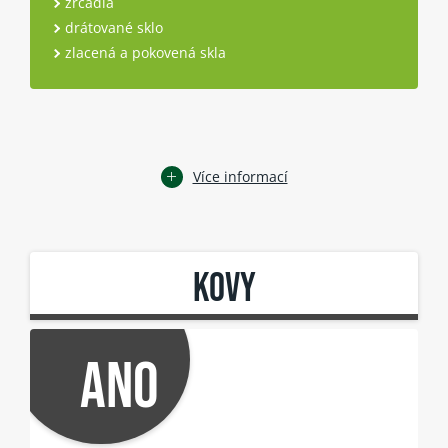
zrcadla
drátované sklo
zlacená a pokovená skla
Více informací
KOVY
ANO